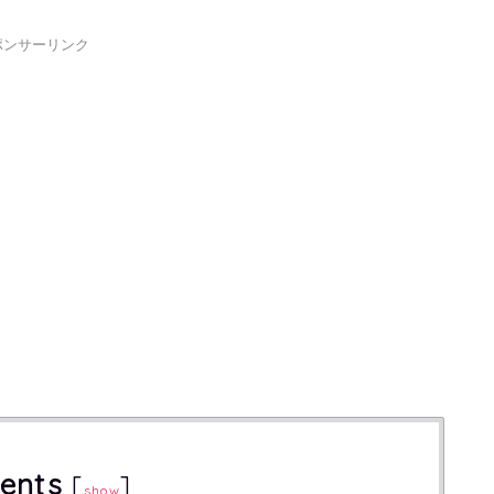
ポンサーリンク
ents
[
]
show