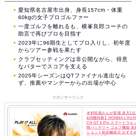
愛知県名古屋市出身、身長157cm・体重
60kgの女子プロゴルファー
一度ゴルフを離れるも、横峯良郎コーチの
助言で再びプロを目指す
2023年に96期生としてプロ入りし、初年度
からツアー参戦を果たす
クラブセッティングは非公開ながら、得意
なパターでスコアを支える
2025年シーズンはQTファイナル進出なら
ず、推薦やマンデーからの出場が中心
スポンサーリンク
木村拓哉さんが登場 楽天1位
&同梱特典】HONMA x HUAW
CH GT 6 Pro スマートウォ
間バッテリー ゴルフ機能 高
ショット前距離表示 おすす