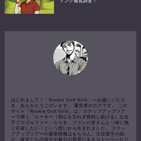
ィング徹底調査！
はじめまして！「Rookie Golf Girls」へお越しいただ
き、ありがとうございます。 運営者のカズです。 この
サイト「Rookie Golf Girls」は、ステップアップツア
ーで輝く「ルーキー（初心を忘れず挑戦し続ける）な女
子プロゴルファー」たちを、ファンの皆さんと一緒に熱
く応援したい！という想いから生まれました。 ステッ
プアップツアーの最新情報はもちろん、注目選手の紹
介、彼女たちの強さや魅力の背景にあるストーリーなど