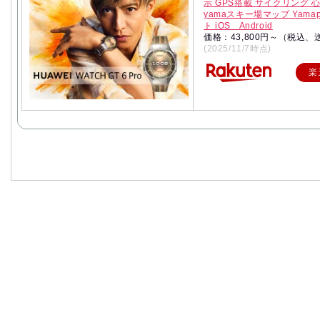
示 GPS搭載 サイクリング 心電
yamaスキー場マップ Yam
ト iOS Android
価格：43,800円～（税込、
(2025/11/7時点)
楽