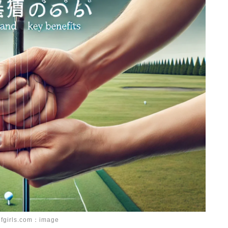
lfgirls.com：image