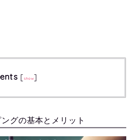
ents
[
]
show
ピングの基本とメリット