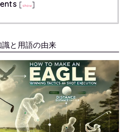
ents
[
]
show
知識と用語の由来